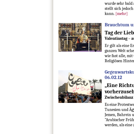
wurde sehr bald 
stellt sich jedoc
kann.
[mehr]
Brauchtum un
Tag der Lie
Valentinstag – 
Er gilt als eine
ganzen Welt sche
wie fast alle, m
Religiösen Hinte
Gegenwartsku
06.02.12
„Eine Richt
vorherzuse
Zwischenbilanz 
Es eine Protestw
Tunesien und Ägy
Jemen, Bahrein u
"Arabischer Früh
werden, als ein