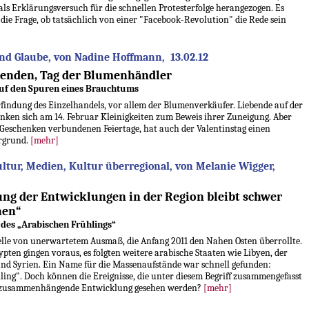
als Erklärungsversuch für die schnellen Protesterfolge herangezogen. Es
h die Frage, ob tatsächlich von einer "Facebook-Revolution" die Rede sein
d Glaube, von Nadine Hoffmann, 13.02.12
benden, Tag der Blumenhändler
auf den Spuren eines Brauchtums
 Erfindung des Einzelhandels, vor allem der Blumenverkäufer. Liebende auf der
nken sich am 14. Februar Kleinigkeiten zum Beweis ihrer Zuneigung. Aber
it Geschenken verbundenen Feiertage, hat auch der Valentinstag einen
rgrund.
[mehr]
ltur, Medien, Kultur überregional, von Melanie Wigger,
ung der Entwicklungen in der Region bleibt schwer
hen“
des „Arabischen Frühlings“
elle von unerwartetem Ausmaß, die Anfang 2011 den Nahen Osten überrollte.
pten gingen voraus, es folgten weitere arabische Staaten wie Libyen, der
nd Syrien. Ein Name für die Massenaufstände war schnell gefunden:
ling". Doch können die Ereignisse, die unter diesem Begriff zusammengefasst
e zusammenhängende Entwicklung gesehen werden?
[mehr]