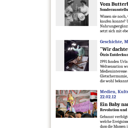
Vom Butterb
Sonderausstellu
Wissen sie noch
kaufen konnte? U
Nahrungsergänzu
setzt sich mit e
Geschichte, 
"Wir dachten
Ötzis Entdeckun
1991 fanden Urla
Weltsensation wu
Medieninteresse a
Gletschermumie, 
die wohl bekannt
Medien, Kult
22.02.12
Ein Baby n
Revolution und 
Gebannt verfolgt
welche Ereigniss
dass die Massen 