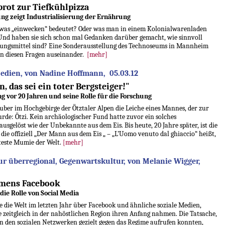
rot zur Tiefkühlpizza
ng zeigt Industrialisierung der Ernährung
, was „einwecken“ bedeutet? Oder was man in einem Kolonialwarenladen
nd haben sie sich schon mal Gedanken darüber gemacht, wie sinnvoll
ngsmittel sind? Eine Sonderausstellung des Technoseums in Mannheim
ben diesen Fragen auseinander.
[mehr]
Medien, von Nadine Hoffmann, 05.03.12
, das sei ein toter Bergsteiger!"
g vor 20 Jahren und seine Rolle für die Forschung
uber im Hochgebirge der Ötztaler Alpen die Leiche eines Mannes, der zur
rde: Ötzi. Kein archäologischer Fund hatte zuvor ein solches
usgelöst wie der Unbekannte aus dem Eis. Bis heute, 20 Jahre später, ist die
die offiziell „Der Mann aus dem Eis „ – „L’Uomo venuto dal ghiaccio“ heißt,
este Mumie der Welt.
[mehr]
ur überregional, Gegenwartskultur, von Melanie Wigger,
amens Facebook
die Rolle von Social Media
e die Welt im letzten Jahr über Facebook und ähnliche soziale Medien,
e zeitgleich in der nahöstlichen Region ihren Anfang nahmen. Die Tatsache,
in den sozialen Netzwerken gezielt gegen das Regime aufrufen konnten,