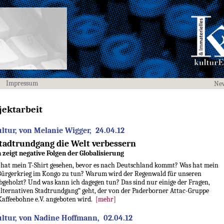
Impressum
New
jektarbeit
ltur, von Melanie Wigger, 24.04.12
tadtrundgang die Welt verbessern
 zeigt negative Folgen der Globalisierung
 hat mein T-Shirt gesehen, bevor es nach Deutschland kommt? Was hat mein
ürgerkrieg im Kongo zu tun? Warum wird der Regenwald für unseren
geholzt? Und was kann ich dagegen tun? Das sind nur einige der Fragen,
alternativen Stadtrundgang“ geht, der von der Paderborner Attac-Gruppe
affeebohne e.V. angeboten wird.
[mehr]
ltur, von Nadine Hoffmann, 02.04.12