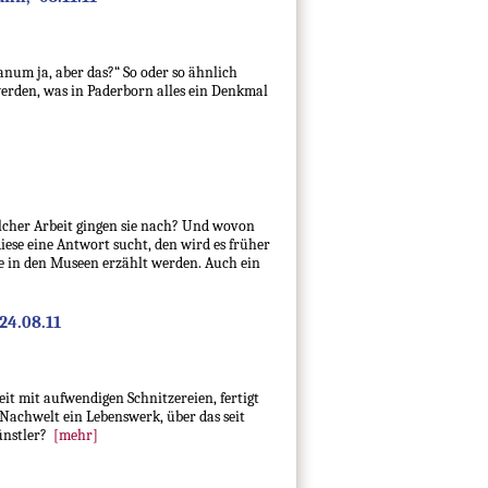
anum ja, aber das?“ So oder so ähnlich
rden, was in Paderborn alles ein Denkmal
lcher Arbeit gingen sie nach? Und wovon
iese eine Antwort sucht, den wird es früher
ie in den Museen erzählt werden. Auch ein
24.08.11
it mit aufwendigen Schnitzereien, fertigt
Nachwelt ein Lebenswerk, über das seit
ünstler?
[mehr]