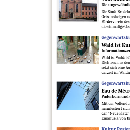
Die ungewöhnlic
Die Stadt Bredela
Ortsansässigen n
Förderverein des
die einmalige Ge
Gegenwartskul
Wald ist Ku
Informationsze
Wald ist Wald: B
Dichters, aus de
setzt sich eine 
derzeit im Wald
Gegenwartskul
Eau de Métr
Paderborn und 
Mit der Vollendu
manifestiert sic
der "Neue Platz"
Emanuela von Br
Kultur Region