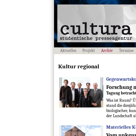
Aktuelles
Projekt
Archiv
Termine
Kultur regional
Gegenwartskul
Forschung m
Tagung betracht
Was ist Raum? Üb
stand die diesjä
biologischer, kun
der Landschaft 
Materielles K
Vom unkeus