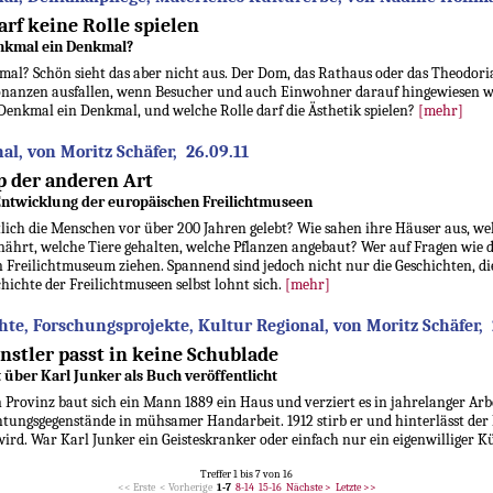
arf keine Rolle spielen
enkmal ein Denkmal?
kmal? Schön sieht das aber nicht aus. Der Dom, das Rathaus oder das Theodori
onanzen ausfallen, wenn Besucher und auch Einwohner darauf hingewiesen we
n Denkmal ein Denkmal, und welche Rolle darf die Ästhetik spielen?
[mehr]
al, von Moritz Schäfer, 26.09.11
 der anderen Art
ntwicklung der europäischen Freilichtmuseen
lich die Menschen vor über 200 Jahren gelebt? Wie sahen ihre Häuser aus, we
rnährt, welche Tiere gehalten, welche Pflanzen angebaut? Wer auf Fragen wie d
in Freilichtmuseum ziehen. Spannend sind jedoch nicht nur die Geschichten, d
chichte der Freilichtmuseen selbst lohnt sich.
[mehr]
te, Forschungsprojekte, Kultur Regional, von Moritz Schäfer, 
stler passt in keine Schublade
 über Karl Junker als Buch veröffentlicht
n Provinz baut sich ein Mann 1889 ein Haus und verziert es in jahrelanger Arbe
htungsgegenstände in mühsamer Handarbeit. 1912 stirb er und hinterlässt der 
 wird. War Karl Junker ein Geisteskranker oder einfach nur ein eigenwilliger K
Treffer 1 bis 7 von 16
<< Erste
< Vorherige
1-7
8-14
15-16
Nächste >
Letzte >>