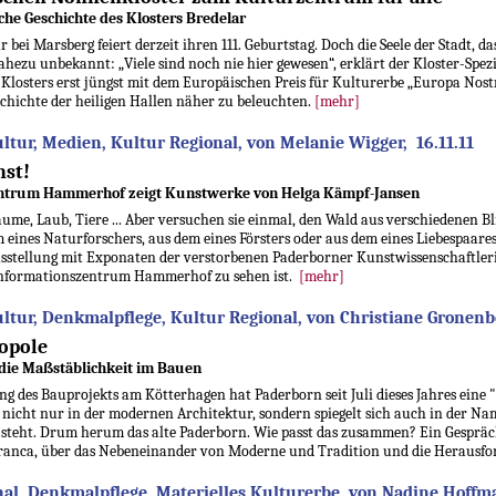
he Geschichte des Klosters Bredelar
r bei Marsberg feiert derzeit ihren 111. Geburtstag. Doch die Seele der Stadt, da
ahezu unbekannt: „Viele sind noch nie hier gewesen“, erklärt der Kloster-Spez
 Klosters erst jüngst mit dem Europäischen Preis für Kulturerbe „Europa Nos
schichte der heiligen Hallen näher zu beleuchten.
[mehr]
tur, Medien, Kultur Regional, von Melanie Wigger, 16.11.11
nst!
ntrum Hammerhof zeigt Kunstwerke von Helga Kämpf-Jansen
äume, Laub, Tiere ... Aber versuchen sie einmal, den Wald aus verschiedenen B
m eines Naturforschers, aus dem eines Försters oder aus dem eines Liebespaar
Ausstellung mit Exponaten der verstorbenen Paderborner Kunstwissenschaftler
informationszentrum Hammerhof zu sehen ist.
[mehr]
tur, Denkmalpflege, Kultur Regional, von Christiane Gronenbe
opole
die Maßstäblichkeit im Bauen
ng des Bauprojekts am Kötterhagen hat Paderborn seit Juli dieses Jahres eine 
h nicht nur in der modernen Architektur, sondern spiegelt sich auch in der N
 steht. Drum herum das alte Paderborn. Wie passt das zusammen? Ein Gesprä
anca, über das Nebeneinander von Moderne und Tradition und die Herausfor
al, Denkmalpflege, Materielles Kulturerbe, von Nadine Hoffma