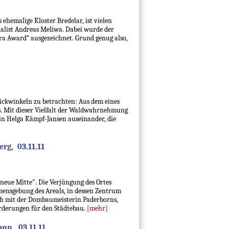
s ehemalige Kloster Bredelar, ist vielen
ialist Andreas Meliwa. Dabei wurde der
tra Award“ ausgezeichnet. Grund genug also,
lickwinkeln zu betrachten: Aus dem eines
es. Mit dieser Vielfalt der Waldwahrnehmung
in Helga Kämpf-Jansen auseinander, die
rg, 03.11.11
"neue Mitte". Die Verjüngung des Ortes
amensgebung des Areals, in dessen Zentrum
ch mit der Dombaumeisterin Paderborns,
derungen für den Städtebau.
[mehr]
nn, 03.11.11