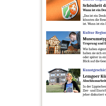
Schönheit d
Wann ist ein D
„Das ist ein Den
könnten die Res
ist. Wann ist ei
Kultur Region
Museumstyp
Ursprung und E
Wie haben eigent
haben sie sich e
oder später in e
Blick auf die Ges
Kunstgeschich
Lemgoer Kün
Abschlussarbeit
In der Lippische
Zier- und Einric
jeher diskutiert