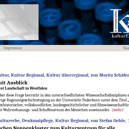
Impressum
New
tur, Kultur Regional, Kultur überregional, von Moritz Schäfer,
it Ausblick
et Landschaft in Westfalen
er diese Frage herrscht in den unterschiedlichsten Wissenschaftsdisziplinen e
hrige Regionalgeschichtstagung an der Universität Paderborn unter dem Titel „
sthistorischer, volkskundlicher, landesgeschichtlicher und filmwissenschaftlic
als Wahrnehmungs- und Schaffensraum des Menschen auseinander.
[mehr]
ulturerbe, Denkmalpflege, Kultur Regional, von Stefan Gehle, 2
chen Nonnenkloster zum Kulturzentrum für alle