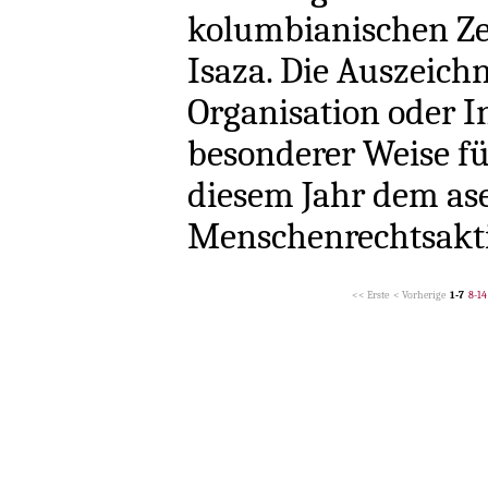
kolumbianischen Ze
Isaza. Die Auszeich
Organisation oder In
besonderer Weise für
diesem Jahr dem as
Menschenrechtsaktiv
<< Erste
< Vorherige
1-7
8-14