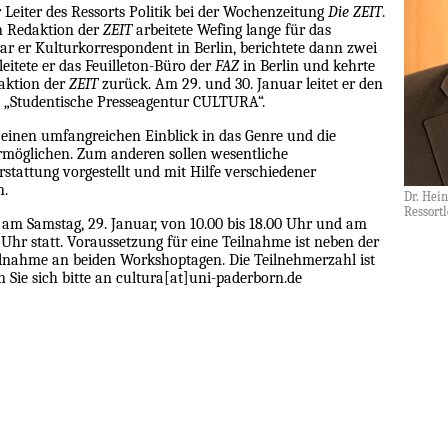
er Leiter des Ressorts Politik bei der Wochenzeitung
Die ZEIT
.
en Redaktion der
ZEIT
arbeitete Wefing lange für das
ar er Kulturkorrespondent in Berlin, berichtete dann zwei
leitete er das Feuilleton-Büro der
FAZ
in Berlin und kehrte
aktion der
ZEIT
zurück. Am 29. und 30. Januar leitet er den
s „Studentische Presseagentur CULTURA“.
n einen umfangreichen Einblick in das Genre und die
rmöglichen. Zum anderen sollen wesentliche
stattung vorgestellt und mit Hilfe verschiedener
n.
Dr. Hei
Ressortl
 am Samstag, 29. Januar, von 10.00 bis 18.00 Uhr und am
0 Uhr statt. Voraussetzung für eine Teilnahme ist neben der
ilnahme an beiden Workshoptagen. Die Teilnehmerzahl ist
n Sie sich bitte an cultura[at]uni-paderborn.de