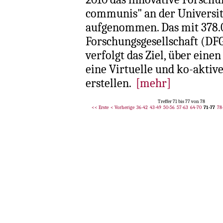
communis" an der Universit
aufgenommen. Das mit 378.
Forschungsgesellschaft (DFG
verfolgt das Ziel, über eine
eine Virtuelle und ko-akti
erstellen.
[mehr]
Treffer 71 bis 77 von 78
<< Erste
< Vorherige
36-42
43-49
50-56
57-63
64-70
71-77
78