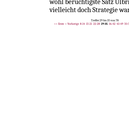
wohl berüchtigste Satz Ulbr
vielleicht doch Strategie war
Treffer 29 bis 35 von 78
<< Erste
< Vorherige
8-14
15-21
22-28
29-35
36-42
43-49
50-