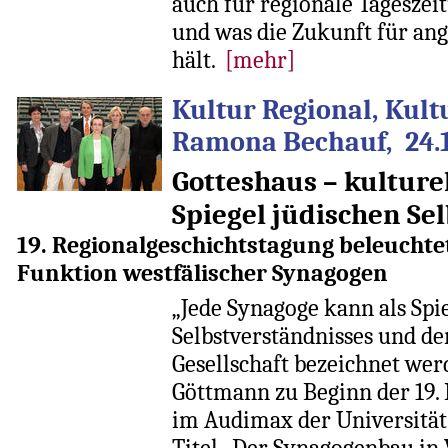
auch für regionale Tageszei
und was die Zukunft für ang
hält.
[mehr]
Kultur Regional, Kult
Ramona Bechauf, 24.1
Gotteshaus – kulture
Spiegel jüdischen Se
19. Regionalgeschichtstagung beleuchte
Funktion westfälischer Synagogen
„Jede Synagoge kann als Spi
Selbstverständnisses und der
Gesellschaft bezeichnet werd
Göttmann zu Beginn der 19.
im Audimax der Universitä
Titel „Der Synagogenbau in