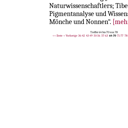
Naturwissenschaftlers; Tibe
Pigmentanalyse und Wissens
Mönche und Nonnen“.
[meh
Treffer 64 bis 70 von 78
<< Erste
< Vorherige
36-42
43-49
50-56
57-63
64-70
71-77
78