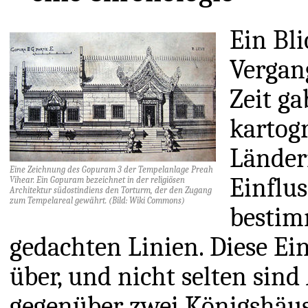
Ein Bli
Vergan
Zeit ga
kartog
Länder
Eine Zeichnung des Gopuram 3 der Tempelanlage Preah
Einflu
Vihear. Ein Gopuram bezeichnet in der religiösen
Architektur südostindiens den Torturm, der den Zugang
zum Tempelareal gewährt. (Bild: Wiki Commons)
bestim
gedachten Linien. Diese Ei
über, und nicht selten sin
gegenüber zwei Königshäuse