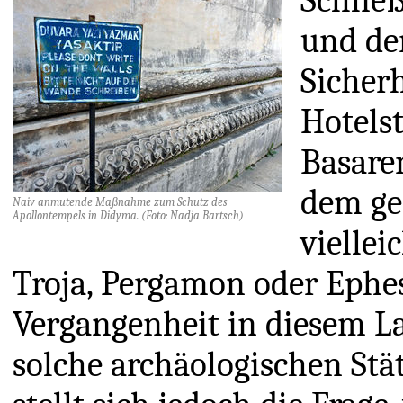
Schlie
und den
Sicher
Hotels
Basare
dem ge
Naiv anmutende Maßnahme zum Schutz des
Apollontempels in Didyma. (Foto: Nadja Bartsch)
viellei
Troja, Pergamon oder Ephes
Vergangenheit in diesem La
solche archäologischen Stä