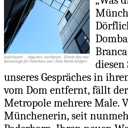
„Was d
Münche
Dörflic
Dombau
Branca 
Aufschauen! … abgucken, nachbauen - Könnte dies eine
diesen
Baustrategie für Paderborn sein? (Foto: Moritz Schäfer)
unseres Gespräches in ihre
vom Dom entfernt, fällt d
Metropole mehrere Male. Vo
Münchenerin, seit nunmehr 