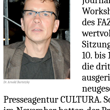
Journa
Worksh
des FAZ
wertvo
Sitzun
10. bis
die dri
ausgeri
Dr. Arnold Bartetzky
neuges
Presseagentur CULTURA. Sc