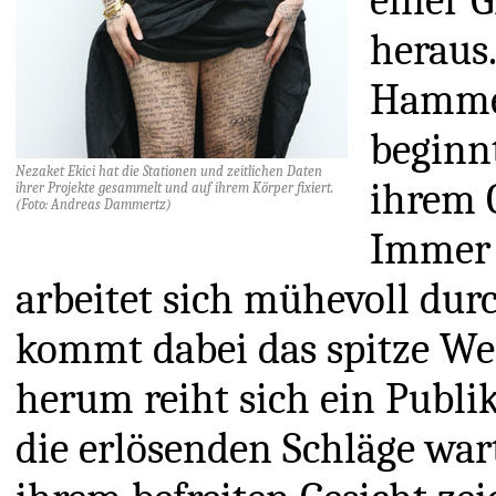
einer 
heraus.
Hammer
beginnt
Nezaket Ekici hat die Stationen und zeitlichen Daten
ihrem 
ihrer Projekte gesammelt und auf ihrem Körper fixiert.
(Foto: Andreas Dammertz)
Immer w
arbeitet sich mühevoll dur
kommt dabei das spitze We
herum reiht sich ein Publi
die erlösenden Schläge wart