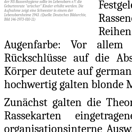
Fest
der NS-Rassenhygiene sollte im Lebensborn e.V. die
Geburtenrate "arischer" Kinder erhöht werden. Die
Aufnahme zeigt eine Schwester in einem der
Rasse
Lebensbornheime 1943. (Quelle: Deutsches Bildarchiv,
Bild 146-1973-010-11)
Reihen
Augenfarbe: Vor allem 
Rückschlüsse auf die Ab
Körper deutete auf german
hochwertig galten blonde 
Zunächst galten die Theor
Rassekarten eingetrage
organisationsinterne Auswa