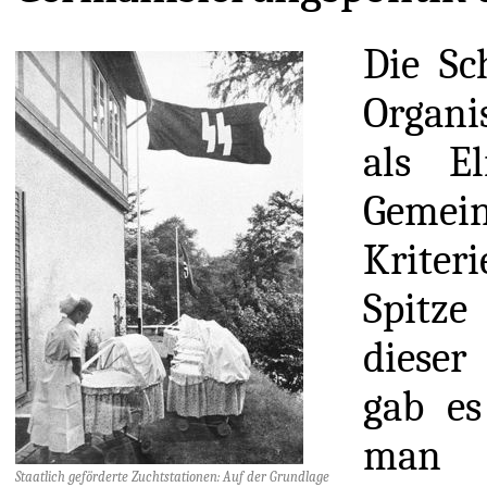
Die Sc
Organi
als El
Gemein
Kriter
Spitze
dieser
gab es
man n
Staatlich geförderte Zuchtstationen: Auf der Grundlage