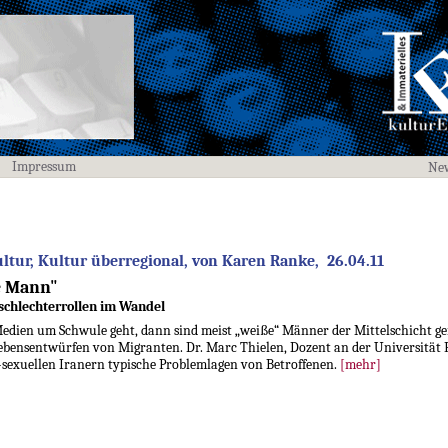
Impressum
New
tur, Kultur überregional, von Karen Ranke, 26.04.11
e Mann"
schlechterrollen im Wandel
edien um Schwule geht, dann sind meist „weiße“ Männer der Mittelschicht geme
ebensentwürfen von Migranten. Dr. Marc Thielen, Dozent an der Universität 
sexuellen Iranern typische Problemlagen von Betroffenen.
[mehr]