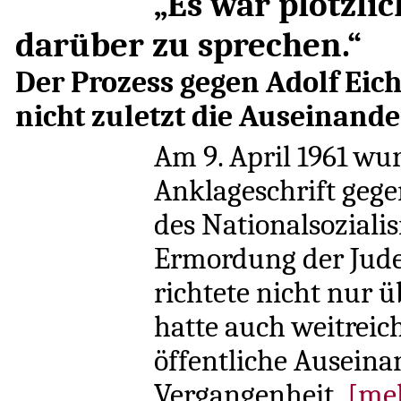
„Es war plötzli
darüber zu sprechen.“
Der Prozess gegen Adolf Eic
nicht zuletzt die Auseinand
Am 9. April 1961 wu
Anklageschrift geg
des Nationalsoziali
Ermordung der Jude
richtete nicht nur ü
hatte auch weitrei
öffentliche Auseina
Vergangenheit.
[me