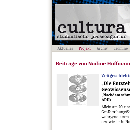
Aktuelles
Projekt
Archiv
Termine
Beiträge von Nadine Hoffman
Zeitgeschicht
„Die Entste
Geowissensc
„Nachdem schwer
ARD)
Allein am 20. und
GeoForschungsZe
wahrgenommen zu 
erst wieder in No