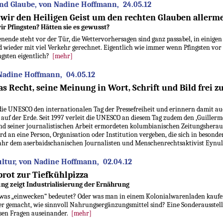
d Glaube, von Nadine Hoffmann, 24.05.12
 wir den Heiligen Geist um den rechten Glauben allerme
r Pfingsten? Hätten sie es gewusst?
nende steht vor der Tür, die Wettervorhersagen sind ganz passabel, in einigen
wieder mit viel Verkehr gerechnet. Eigentlich wie immer wenn Pfingsten vor 
ngsten eigentlich?
[mehr]
Nadine Hoffmann, 04.05.12
as Recht, seine Meinung in Wort, Schrift und Bild frei zu
 die UNESCO den internationalen Tag der Pressefreiheit und erinnern damit auc
 auf der Erde. Seit 1997 verleit die UNESCO an diesem Tag zudem den ‚Guillerm
d seiner journalistischen Arbeit ermordeten kolumbianischen Zeitungsheraus
 an eine Person, Organisation oder Institution vergeben, die sich in besondere
Jahr dem aserbaidschanischen Journalisten und Menschenrechtsaktivist Eynull
ltur, von Nadine Hoffmann, 02.04.12
rot zur Tiefkühlpizza
ng zeigt Industrialisierung der Ernährung
 was „einwecken“ bedeutet? Oder was man in einem Kolonialwarenladen kaufe
r gemacht, wie sinnvoll Nahrungsergänzungsmittel sind? Eine Sonderausstel
esen Fragen auseinander.
[mehr]