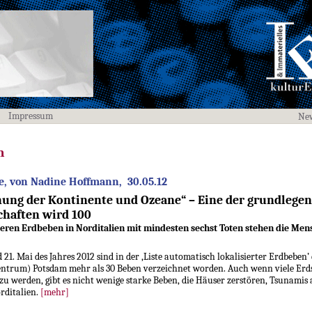
Impressum
New
n
e, von Nadine Hoffmann, 30.05.12
hung der Kontinente und Ozeane“ – Eine der grundlege
haften wird 100
en Erdbeben in Norditalien mit mindesten sechst Toten stehen die Mens
 21. Mai des Jahres 2012 sind in der ‚Liste automatisch lokalisierter Erdbeben’
ntrum) Potsdam mehr als 30 Beben verzeichnet worden. Auch wenn viele Er
werden, gibt es nicht wenige starke Beben, die Häuser zerstören, Tsunamis
rditalien.
[mehr]