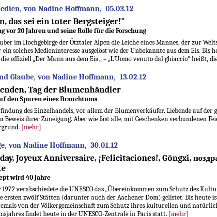
Medien, von Nadine Hoffmann, 05.03.12
, das sei ein toter Bergsteiger!"
g vor 20 Jahren und seine Rolle für die Forschung
uber im Hochgebirge der Ötztaler Alpen die Leiche eines Mannes, der zur Welt
ein solches Medieninteresse ausgelöst wie der Unbekannte aus dem Eis. Bis heut
die offiziell „Der Mann aus dem Eis „ – „L’Uomo venuto dal ghiaccio“ heißt, d
d Glaube, von Nadine Hoffmann, 13.02.12
benden, Tag der Blumenhändler
auf den Spuren eines Brauchtums
 Erfindung des Einzelhandels, vor allem der Blumenverkäufer. Liebende auf der
m Beweis ihrer Zuneigung. Aber wie fast alle, mit Geschenken verbundenen Fei
rgrund.
[mehr]
e, von Nadine Hoffmann, 30.01.12
ay, Joyeux Anniversaire, ¡Felicitaciones!, Gōngxǐ, поздра
te
ept wird 40 Jahre
 1972 verabschiedete die UNESCO das „Übereinkommen zum Schutz des Kultur-
e ersten zwölf Stätten (darunter auch der Aachener Dom) gelistet. Bis heute is
jemals von der Völkergemeinschaft zum Schutz ihres kulturellen und natürlich
msjahres findet heute in der UNESCO-Zentrale in Paris statt.
[mehr]