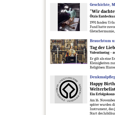
Geschichte, 
"Wir dachten
Ötzis Entdeckun
1991 fanden Urla
Fund hatte zuvor 
Gletschermumie, 
Brauchtum un
Tag der Lie
Valentinstag – 
Er gilt als eine
Kleinigkeiten zu
Religiösen Hinte
Denkmalpfleg
Happy Birthd
Welterbelis
Ein Erfolgskonz
Am 16. November
später wurden di
Instrument, das 
Start des Jubiläu