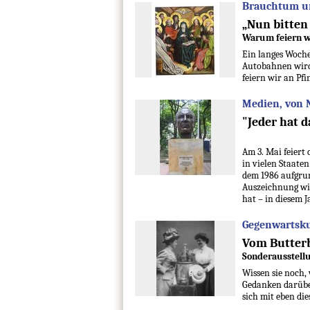
Brauchtum un
„Nun bitten
Warum feiern wi
Ein langes Woche
Autobahnen wird 
feiern wir an Pfi
Medien, von 
"Jeder hat d
Am 3. Mai feiert
in vielen Staaten
dem 1986 aufgrun
Auszeichnung wird
hat – in diesem 
Gegenwartsku
Vom Butterb
Sonderausstellu
Wissen sie noch,
Gedanken darübe
sich mit eben di