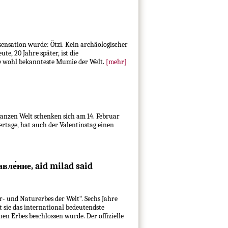
sensation wurde: Ötzi. Kein archäologischer
e, 20 Jahre später, ist die
ie wohl bekannteste Mumie der Welt.
[mehr]
 ganzen Welt schenken sich am 14. Februar
ertage, hat auch der Valentinstag einen
вле́ние, aid milad said
 und Naturerbes der Welt“. Sechs Jahre
t sie das international bedeutendste
en Erbes beschlossen wurde. Der offizielle