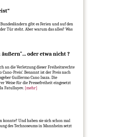
ist“
 Bundesländern gibt es Ferien und auf den
der Tür steht. Aber warum das alles? Was
 äußern"... oder etwa nicht ?
h an die Verletzung dieser Freiheitsrechte
o Cano-Preis’. Benannt ist der Preis nach
geber Guillermo Cano Isaza. Die
r Weise für die Pressefreiheit eingesetzt
a Fatullayev.
[mehr]
n konnte? Und haben sie sich schon mal
lung des Technoseums in Mannheim setzt